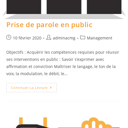
Prise de parole en public
Post
Auteur/autrice
Post
10 février 2020
adminacmg
Management
published:
de
category:
la
Objectifs : Acquérir les compétences requises pour réussir
publication :
ses interventions en public : Savoir s’exprimer avec
affirmation et conviction Maîtriser le langage, le ton de la
voix, la modulation, le débit, le…
Prise
Continuer La Lecture
De
Parole
En
Public