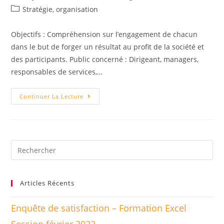
published:
de
Post
Stratégie, organisation
la
category:
publication :
Objectifs : Compréhension sur l’engagement de chacun
dans le but de forger un résultat au profit de la société et
des participants. Public concerné : Dirigeant, managers,
responsables de services,…
Conduire
Continuer La Lecture
Une
Réunion
Rechercher
sur
ce
site
Articles Récents
Enquête de satisfaction – Formation Excel