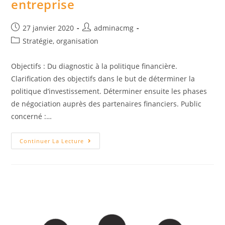
entreprise
Post
Auteur/autrice
27 janvier 2020
adminacmg
published:
de
Post
Stratégie, organisation
la
category:
publication :
Objectifs : Du diagnostic à la politique financière.
Clarification des objectifs dans le but de déterminer la
politique d’investissement. Déterminer ensuite les phases
de négociation auprès des partenaires financiers. Public
concerné :…
Gestion
Continuer La Lecture
Financière
De
Son
Entreprise