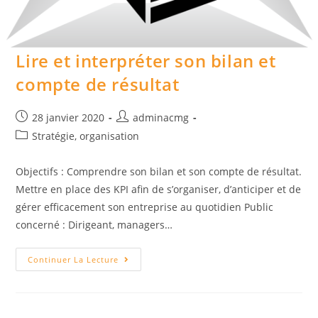
Lire et interpréter son bilan et
compte de résultat
Post
Auteur/autrice
28 janvier 2020
adminacmg
published:
de
Post
Stratégie, organisation
la
category:
publication :
Objectifs : Comprendre son bilan et son compte de résultat.
Mettre en place des KPI afin de s’organiser, d’anticiper et de
gérer efficacement son entreprise au quotidien Public
concerné : Dirigeant, managers…
Lire
Continuer La Lecture
Et
Interpréter
Son
Bilan
Et