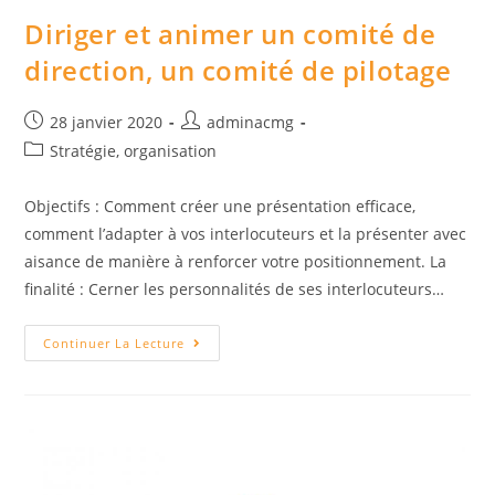
Diriger et animer un comité de
direction, un comité de pilotage
Post
Auteur/autrice
28 janvier 2020
adminacmg
published:
de
Post
Stratégie, organisation
la
category:
publication :
Objectifs : Comment créer une présentation efficace,
comment l’adapter à vos interlocuteurs et la présenter avec
aisance de manière à renforcer votre positionnement. La
finalité : Cerner les personnalités de ses interlocuteurs…
Diriger
Continuer La Lecture
Et
Animer
Un
Comité
De
Direction,
Un
Comité
De